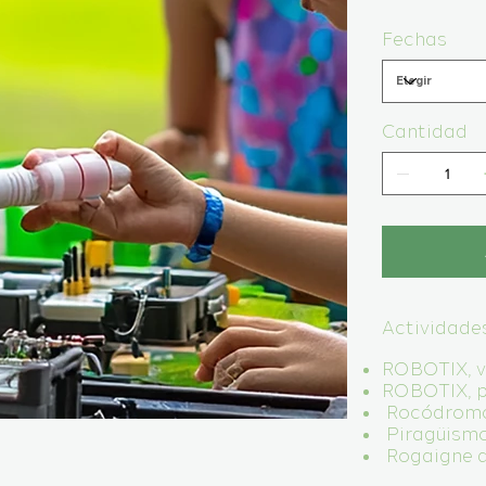
Fechas
Cantidad
Actividade
ROBOTIX, vu
ROBOTIX, p
Rocódromo 
Piragüismo
Rogaigne de