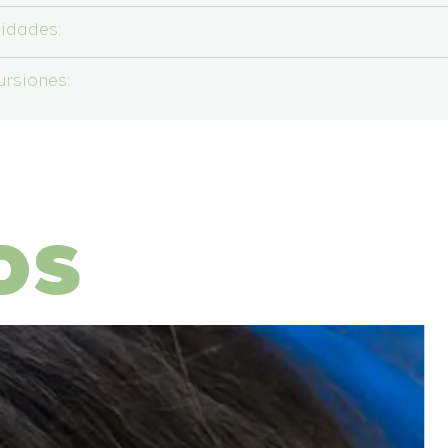
vidades:
ursiones:
os