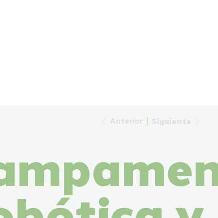
Anterior
Siguiente
ampamen
obótica y