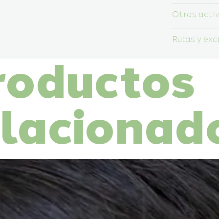
Otras acti
Rutas y exc
roductos
elacionad