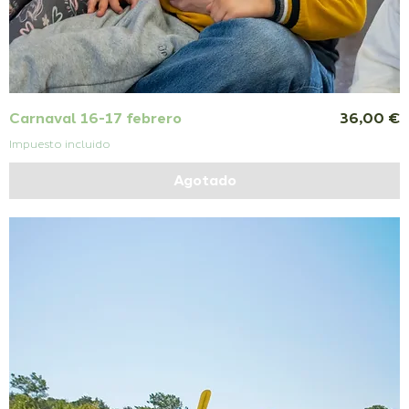
Precio
Carnaval 16-17 febrero
36,00 €
Impuesto incluido
Agotado