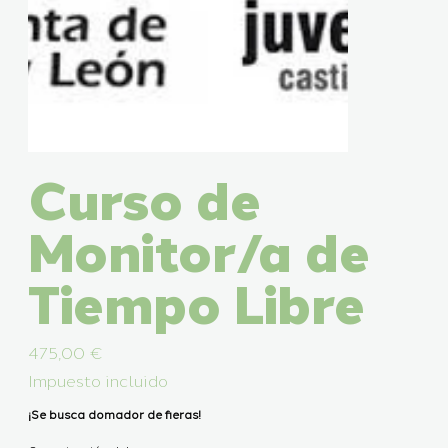
Curso de
Monitor/a de
Tiempo Libre
Precio
475,00 €
Impuesto incluido
¡Se busca domador de fieras!