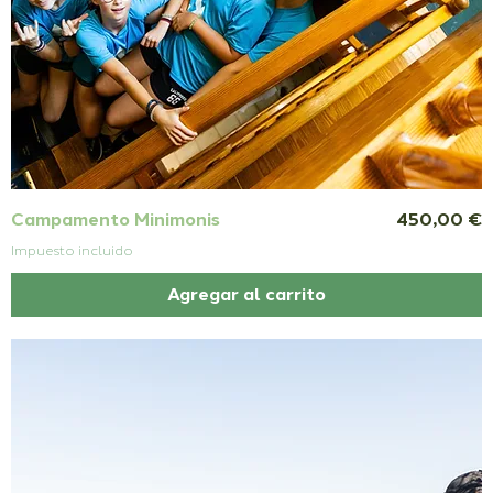
Precio
Campamento Minimonis
450,00 €
Impuesto incluido
Agregar al carrito