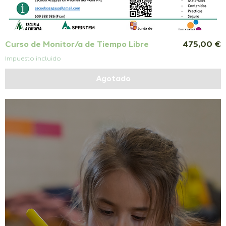
Precio
Curso de Monitor/a de Tiempo Libre
475,00 €
Impuesto incluido
Agotado