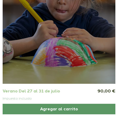
Precio
Verano Del 27 al 31 de julio
90,00 €
Impuesto incluido
Agregar al carrito