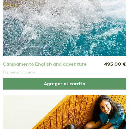
Precio
Campamento English and adventure
495,00 €
Impuesto incluido
Agregar al carrito