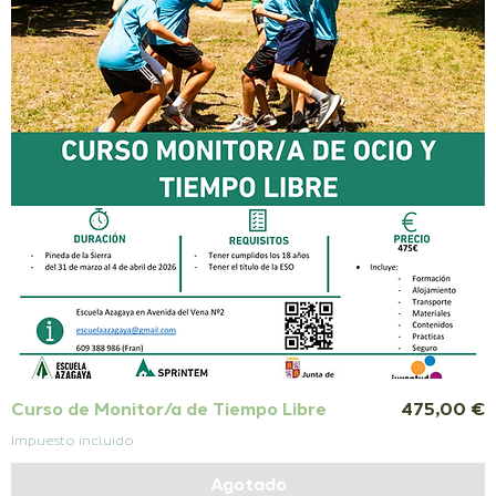
Precio
Curso de Monitor/a de Tiempo Libre
475,00 €
Impuesto incluido
Agotado