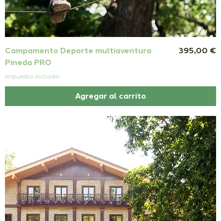
Precio
Campamento Deporte multiaventura
395,00 €
Pineda PRO
Impuesto incluido
Agregar al carrito