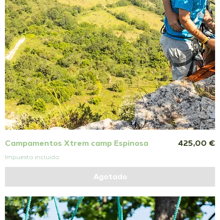
Precio
Campamentos Xtrem camp Espinosa
425,00 €
Impuesto incluido
Agotado