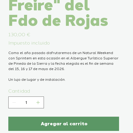
Freire" del
Fdo de Rojas
Precio
130,00 €
Impuesto incluido
Como el año pasado disfrutaremos de un Natural Weekend
con Sprintem en esta ocasión en el Albergue Turístico Superior
de Pineda de la Sierra y la fecha elegida es el fin de semana
del 15, 16 y 17 de mayo de 2026.
Un lujo de lugar y de instalación.
Cantidad
Agregar al carrito