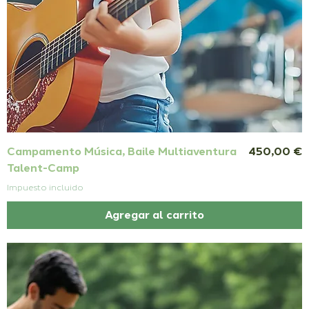
Precio
Campamento Música, Baile Multiaventura
450,00 €
Talent-Camp
Impuesto incluido
Agregar al carrito