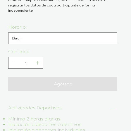
realizar compras individuales, ya que el sistema necesita
registrar los datos de cada participante de forma
independiente.
Horario:
Cantidad
Agotado
Actividades Deportivas
Mínimo 2 horas diarias
Iniciación a deportes colectivos
Iniciación a deportes individuales