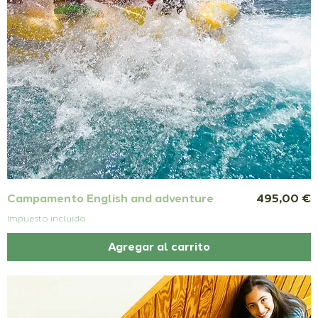
Precio
Campamento English and adventure
495,00 €
Impuesto incluido
Agregar al carrito