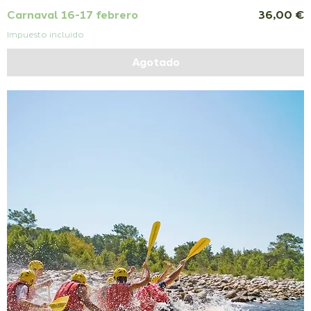
Precio
Carnaval 16-17 febrero
36,00 €
Impuesto incluido
Agotado