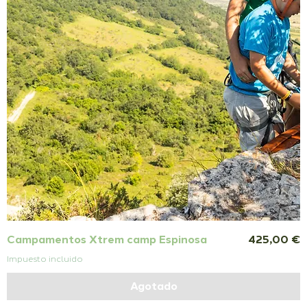
Precio
Campamentos Xtrem camp Espinosa
425,00 €
Impuesto incluido
Agotado