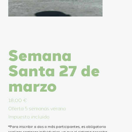
Semana
Santa 27 de
marzo
Precio
18,00 €
Oferta 5 semanas verano
Impuesto incluido
*Para inscribir a dos o más participantes, es obligatorio