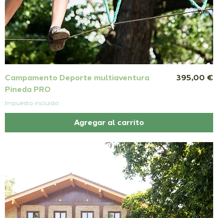
Precio
Campamento Deporte multiaventura
395,00 €
Pineda PRO
Impuesto incluido
Agregar al carrito